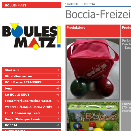
Startseite
BOCCIA
Produktfoto
Prod
Perfet
Durch
+ Tas
Freize
(70mm,
Pallin