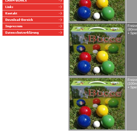
Freize
(80mm,
+ Spie
Freize
(100mm
+ Spie