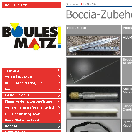
Startseite
BOCCIA
Produktfoto
Produ
ALU-T
Bocci
Alumi
Kreide
Messi
Kreide
Durch
Perfet
Kugel